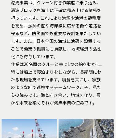
港湾事業は、クレーン付き作業船に乗り込み、
消波ブロックを海上に正確に積み上げる業務を
担っています。これにより港湾や漁港の静穏度
を高め、漁師の船や海岸線に広がる街や道路を
守るなど、防災面でも重要な役割を果たしてい
ます。また、日本全国の海域に漁礁を設置する
ことで漁業の振興にも貢献し、地域経済の活性
化にも寄与しています。
作業は20名弱のクルーと共に1つの船を動かし、
時には船上で寝泊まりをしながら、長期間にわ
たる現場を支えています。寝食を共にし、家族
のような絆で連携するチームワークこそ、私た
ちの強みです。海と向き合い、地域を守り、豊
かな未来を築く――それが湾岸事業の使命です。