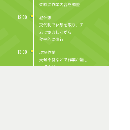
柔軟に作業内容を調整
12:00
昼休憩
交代制で休憩を取り、チー
ムで協力しながら
効率的に進行
13:00
現場作業
天候不良などで作業が難し
い場合は
船体のメンテナンスなど最
善の準備を
行っていく
16:00
退社