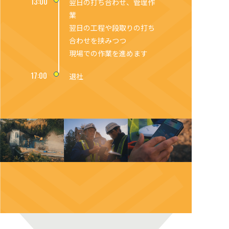
13:00
翌日の打ち合わせ、管理作
業
翌日の工程や段取りの打ち
合わせを挟みつつ
現場での作業を進めます
17:00
退社