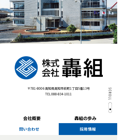
〒781-8006
高知県高知市萩町1丁目5番13号
TEL 088-834-1011
会社概要
轟組の歩み
問い合わせ
採用情報
施工実績
お知らせ