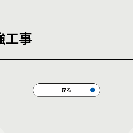
強工事
戻る