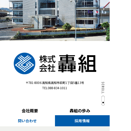
〒781-8006
高知県高知市萩町1丁目5番13号
TEL 088-834-1011
会社概要
轟組の歩み
問い合わせ
採用情報
施工実績
お知らせ